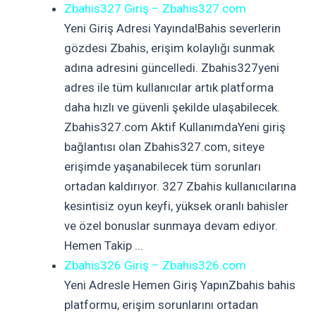
Zbahis327 Giriş – Zbahis327.com
Yeni Giriş Adresi Yayında!Bahis severlerin
gözdesi Zbahis, erişim kolaylığı sunmak
adına adresini güncelledi. Zbahis327yeni
adres ile tüm kullanıcılar artık platforma
daha hızlı ve güvenli şekilde ulaşabilecek.
Zbahis327.com Aktif KullanımdaYeni giriş
bağlantısı olan Zbahis327.com, siteye
erişimde yaşanabilecek tüm sorunları
ortadan kaldırıyor. 327 Zbahis kullanıcılarına
kesintisiz oyun keyfi, yüksek oranlı bahisler
ve özel bonuslar sunmaya devam ediyor.
Hemen Takip ...
Zbahis326 Giriş – Zbahis326.com
Yeni Adresle Hemen Giriş YapınZbahis bahis
platformu, erişim sorunlarını ortadan