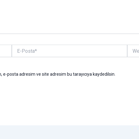
E-
Web
Posta*
sitesi
, e-posta adresim ve site adresim bu tarayıcıya kaydedilsin.