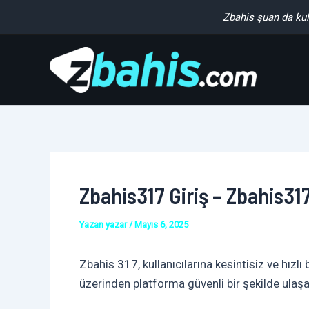
İçeriğe
Zbahis şuan da ku
atla
Zbahis317 Giriş – Zbahis3
Yazan
yazar
/
Mayıs 6, 2025
Zbahis
317,
kullanıcılarına
kesintisiz
ve
hızlı
üzerinden
platforma
güvenli
bir
şekilde
ulaşa