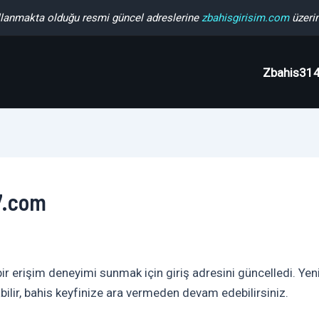
llanmakta olduğu resmi güncel adreslerine
zbahisgirisim.com
üzerin
Zbahis314 
17.com
bir
erişim
deneyimi
sunmak
için
giriş
adresini
güncelledi.
Yen
bilir,
bahis
keyfinize
ara
vermeden
devam
edebilirsiniz.