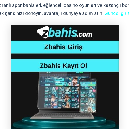
oranlı
spor
bahisleri,
eğlenceli
casino
oyunları
ve
kazançlı
bo
ak
şansınızı
deneyin,
avantajlı
dünyaya
adım
atın.
Güncel giriş 