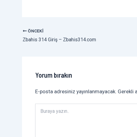
ÖNCEKI
Zbahis 314 Giriş – Zbahis314.com
Yorum bırakın
E-posta adresiniz yayınlanmayacak.
Gerekli 
Buraya
yazın..