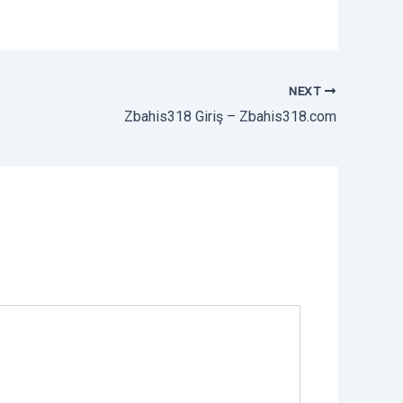
NEXT
Zbahis318 Giriş – Zbahis318.com