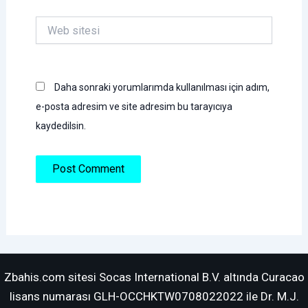
Web
sitesi
Daha sonraki yorumlarımda kullanılması için adım,
e-posta adresim ve site adresim bu tarayıcıya
kaydedilsin.
Zbahis.com sitesi Socas International B.V. altında Curacao
lisans numarası GLH-OCCHKTW0708022022 ile Dr. M.J.