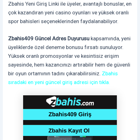
Zbahis Yeni Giriş Linki ile üyeler, avantajlı bonuslar, en
çok kazandıran yeni casino oyunları ve yüksek oranlı
spor bahisleri seçeneklerinden faydalanabiliyor.
Zbahis409 Güncel Adres Duyurusu
kapsamında, yeni
üyeliklerde özel deneme bonusu fırsatı sunuluyor.
Yüksek oranlı promosyonlar ve kesintisiz erişim
sayesinde, hem kazancınızı artırabilir hem de güvenli
bir oyun ortamının tadını çıkarabilirsiniz.
Zbahis
sıradaki en yeni güncel giriş adresi için tıkla.