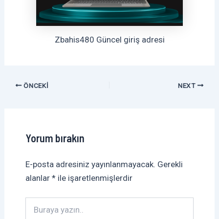
Zbahis480 Güncel giriş adresi
ÖNCEKI
NEXT
Yorum bırakın
E-posta adresiniz yayınlanmayacak.
Gerekli
alanlar
*
ile işaretlenmişlerdir
Buraya
yazın..