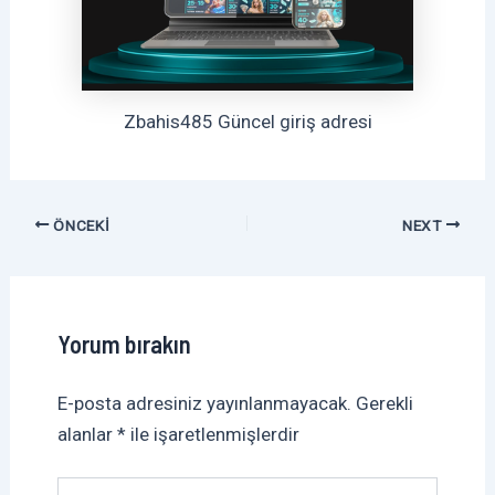
Zbahis485 Güncel giriş adresi
ÖNCEKI
NEXT
Yorum bırakın
E-posta adresiniz yayınlanmayacak.
Gerekli
alanlar
*
ile işaretlenmişlerdir
Buraya