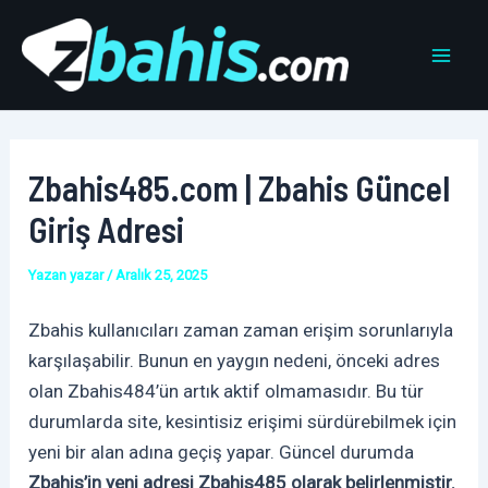
İçeriğe
atla
Mai
Men
Zbahis485.com | Zbahis Güncel
Giriş Adresi
Yazan
yazar
/
Aralık 25, 2025
Zbahis kullanıcıları zaman zaman erişim sorunlarıyla
karşılaşabilir. Bunun en yaygın nedeni, önceki adres
olan Zbahis484’ün artık aktif olmamasıdır. Bu tür
durumlarda site, kesintisiz erişimi sürdürebilmek için
yeni bir alan adına geçiş yapar. Güncel durumda
Zbahis’in yeni adresi Zbahis485 olarak belirlenmiştir.