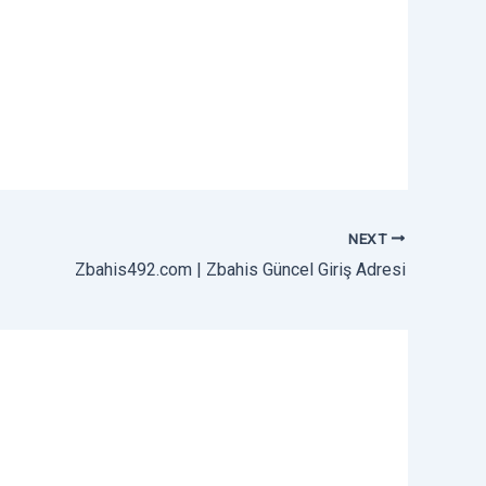
NEXT
Zbahis492.com | Zbahis Güncel Giriş Adresi