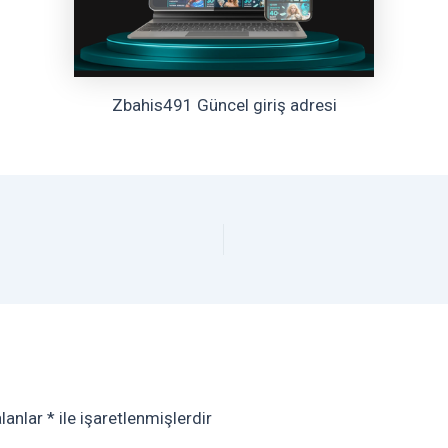
Zbahis491 Güncel giriş adresi
alanlar
*
ile işaretlenmişlerdir