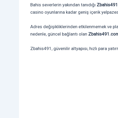
Bahis severlerin yakından tanıdığı
Zbahis491
casino oyunlarına kadar geniş içerik yelpazesi
Adres değişikliklerinden etkilenmemek ve pla
nedenle, güncel bağlantı olan
Zbahis491.co
Zbahis491, güvenilir altyapısı, hızlı para y