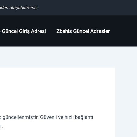
den ulaşabilirsiniz.
Güncel Giriş Adresi
Zbahis Güncel Adresler
 güncellenmiştir. Güvenli ve hızlı bağlantı
r.