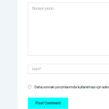
Buraya
yazın..
İsim*
Daha sonraki yorumlarımda kullanılması için adım