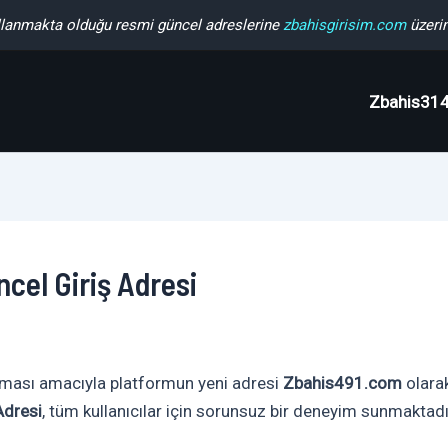
llanmakta olduğu resmi güncel adreslerine
zbahisgirisim.com
üzerin
Zbahis314 
cel Giriş Adresi
ğlaması amacıyla platformun yeni adresi
Zbahis491.com
olarak
Adresi
, tüm kullanıcılar için sorunsuz bir deneyim sunmaktadı