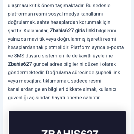
ulaşması kritik önem taşımaktadır. Bu nedenle
platformun resmi sosyal medya kanallarını
doğrulamak, sahte hesaplardan korunmak için
şarttır. Kullanıcılar,
Zbahis627 giris linki
bilgilerini
yalnızca mavi tik veya doğrulanmış işaretli resmi
hesaplardan takip etmelidir. Platform ayrıca e-posta
ve SMS duyuru sistemleri ile de kayıtlı üyelerine
Zbahis627
güncel adres bilgilerini düzenli olarak
göndermektedir. Doğrulama sürecinde şüpheli link
veya mesajlara tıklamamak, sadece resmi
kanallardan gelen bilgileri dikkate almak, kullanıcı
güvenliği açısından hayati öneme sahiptir.