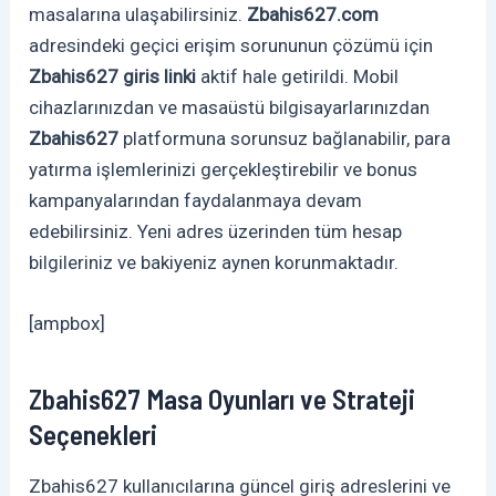
masalarına ulaşabilirsiniz.
Zbahis627.com
adresindeki geçici erişim sorununun çözümü için
Zbahis627 giris linki
aktif hale getirildi. Mobil
cihazlarınızdan ve masaüstü bilgisayarlarınızdan
Zbahis627
platformuna sorunsuz bağlanabilir, para
yatırma işlemlerinizi gerçekleştirebilir ve bonus
kampanyalarından faydalanmaya devam
edebilirsiniz. Yeni adres üzerinden tüm hesap
bilgileriniz ve bakiyeniz aynen korunmaktadır.
[ampbox]
Zbahis627 Masa Oyunları ve Strateji
Seçenekleri
Zbahis627 kullanıcılarına güncel giriş adreslerini ve