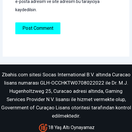
e-posta adresim ve site adresim bu tarayıcıya
kaydedilsin.
Zbahis.com sitesi Socas International B.V. altında Curacao
lisans numarası GLH-OCCHKTW0708022022 ile Dr. M.J.
Hugenholtzweg 25, Curacao adresi altında, Gaming
Services Provider N.V. lisansı ile hizmet vermekte olup,
Government of Curaçao Lisans otoritesi tarafından kontrol
edilmektedir.
18 Yaş Altı Oynayamaz