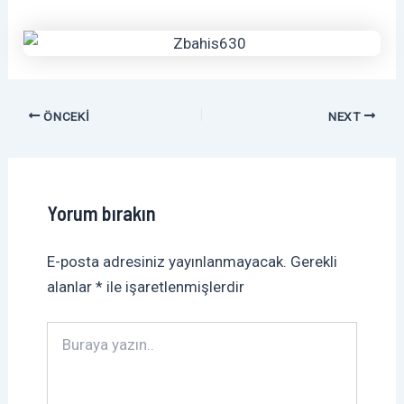
ÖNCEKI
NEXT
Yorum bırakın
E-posta adresiniz yayınlanmayacak.
Gerekli
alanlar
*
ile işaretlenmişlerdir
Buraya
yazın..