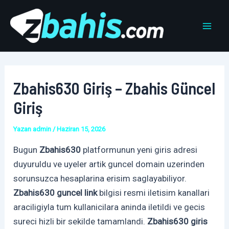
İçeriğe
atla
Mai
Men
Zbahis630 Giriş – Zbahis Güncel
Giriş
Yazan
admin
/
Haziran 15, 2026
Bugun
Zbahis630
platformunun yeni giris adresi
duyuruldu ve uyeler artik guncel domain uzerinden
sorunsuzca hesaplarina erisim saglayabiliyor.
Zbahis630 guncel link
bilgisi resmi iletisim kanallari
araciligiyla tum kullanicilara aninda iletildi ve gecis
sureci hizli bir sekilde tamamlandi.
Zbahis630 giris