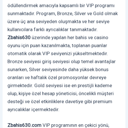
ödüllendirmek amacıyla kapsamlı bir VIP programı
sunmaktadır. Program, Bronze, Silver ve Gold olmak
üzere üç ana seviyeden oluşmakta ve her seviye
kullanıcılara farklı ayrıcalıklar tanımaktadır.
Zbahis630
üzerinde yapılan her bahis ve casino
oyunu için puan kazanılmakta, toplanan puanlar
otomatik olarak VIP seviyenizi yükseltmektedir.
Bronze seviyesi giriş seviyesi olup temel avantajlar
sunarken, Silver seviyesinde daha yüksek bonus
oranları ve haftalık özel promosyonlar devreye
girmektedir. Gold seviyesi ise en prestijli kademe
olup, kişiye özel hesap yöneticisi, öncelikli müşteri
desteği ve özel etkinliklere davetiye gibi premium
ayrıcalıklar içermektedir.
Zbahis630.com
VIP programının en çekici yönü,