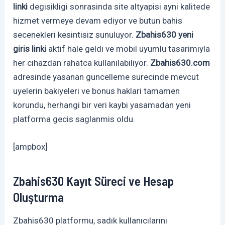
linki
degisikligi sonrasinda site altyapisi ayni kalitede
hizmet vermeye devam ediyor ve butun bahis
secenekleri kesintisiz sunuluyor.
Zbahis630 yeni
giris linki
aktif hale geldi ve mobil uyumlu tasarimiyla
her cihazdan rahatca kullanilabiliyor.
Zbahis630.com
adresinde yasanan guncelleme surecinde mevcut
uyelerin bakiyeleri ve bonus haklari tamamen
korundu, herhangi bir veri kaybi yasamadan yeni
platforma gecis saglanmis oldu.
[ampbox]
Zbahis630 Kayıt Süreci ve Hesap
Oluşturma
Zbahis630 platformu, sadık kullanıcılarını